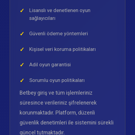
Lisanslı ve denetlenen oyun
sağlayıcıları
Güvenli ödeme yöntemleri
Kişisel veri koruma politikaları
Adil oyun garantisi
Sorumlu oyun politikaları
Betbey giriş ve tüm işlemleriniz
süresince verileriniz şifrelenerek
korunmaktadır. Platform, düzenli
güvenlik denetimleri ile sistemini sürekli
güncel tutmaktadır.