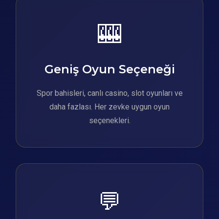
🎰
Geniş Oyun Seçeneği
Spor bahisleri, canlı casino, slot oyunları ve
daha fazlası. Her zevke uygun oyun
seçenekleri.
💬