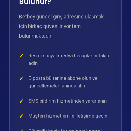
Bulunur?
Betbey güncel giriş adresine ulaşmak
için birkaç güvenilir yöntem
bulunmaktadır:
Resmi sosyal medya hesaplarını takip
edin
E-posta bültenine abone olun ve
güncellemeleri anında alın
SMS bildirim hizmetinden yararlanın
Müşteri hizmetleri ile iletişime geçin
Güvenilir bahis forumlarını kontrol