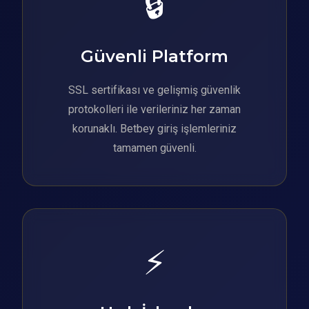
🔒
Güvenli Platform
SSL sertifikası ve gelişmiş güvenlik
protokolleri ile verileriniz her zaman
korunaklı. Betbey giriş işlemleriniz
tamamen güvenli.
⚡