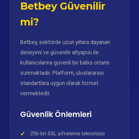
Betbey Güvenilir
mi?
Betbey, sektörde uzun yıllara dayanan
deneyimi ve güvenilir altyapısı ile
kullanıcılarına güvenli bir bahis ortamı
sunmaktadır. Platform, uluslararası
standartlara uygun olarak hizmet
vermektedir.
Güvenlik Önlemleri
256-bit SSL şifreleme teknolojisi