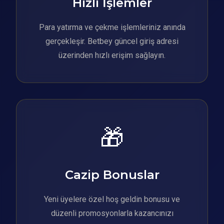
Hızlı İşlemler
Para yatırma ve çekme işlemleriniz anında
gerçekleşir. Betbey güncel giriş adresi
üzerinden hızlı erişim sağlayın.
🎁
Cazip Bonuslar
Yeni üyelere özel hoş geldin bonusu ve
düzenli promosyonlarla kazancınızı