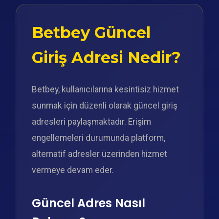
Betbey Güncel
Giriş Adresi Nedir?
Betbey, kullanıcılarına kesintisiz hizmet
sunmak için düzenli olarak güncel giriş
adresleri paylaşmaktadır. Erişim
engellemeleri durumunda platform,
alternatif adresler üzerinden hizmet
vermeye devam eder.
Güncel Adres Nasıl